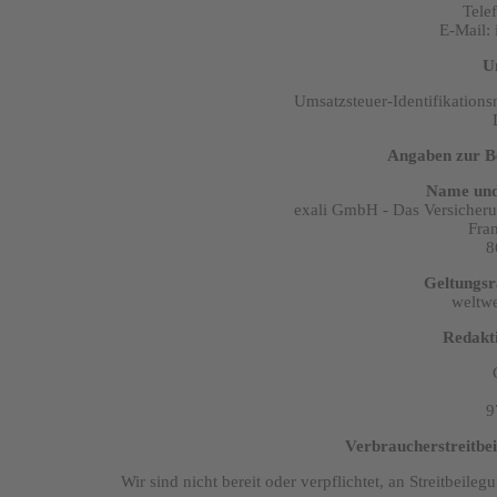
Tele
E-Mail:
U
Umsatzsteuer-Identifikation
Angaben zur Be
Name und 
exali GmbH - Das Versicherun
Fran
8
Geltungsr
weltw
Redakti
9
Verbraucherstreitbei
Wir sind nicht bereit oder verpflichtet, an Streitbeil